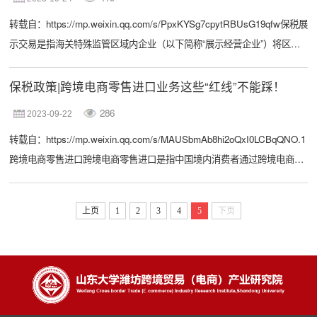
业保税核查要点01、“两仓”企业保税核查要求◇《中华人民共和国海关
转载自：https://mp.weixin.qq.com/s/PpxKYSg7cpytRBUsG19qfw保税展
保...
示交易是指海关特殊监管区域内企业（以下简称“展示经营企业”）将区内
保税货物凭保后运至区外进行展示和销售的经营活动。保税物流中心（B
型）开展保税展示交易参照海关特殊监管区域相关规定执行。一、保税展
保税政策|跨境电商零售进口业务这些“红线”不能踩！
示交易与一般贸易进口模式的差别是什么？★保税展示交易与传统一般贸
286
2023-09-22
易进口模式的最大差别是：一般贸易进口模式下货物从境外进口即需办理
转载自：https://mp.weixin.qq.com/s/MAUSbmAb8hi2oQxI0LCBqQNO.1
报关、缴税手...
跨境电商零售进口跨境电商零售进口是指中国境内消费者通过跨境电商第
三方平台经营者自境外直接购买商品，并通过“网购保税进口”或“直购进口”
运递进境的消费行为。1.网购保税进口模式适用于境内个人或电子商务企
上页
1
2
3
4
5
下页
业在经海关认可的电子商务平台实现跨境交易，并通过海关特殊监管区域
（如综合保税区）或保税物流中心（B型）进出的电子商务零售进出境商
品。2.直购...