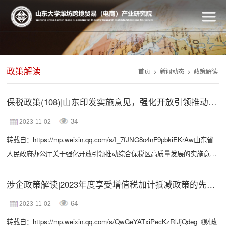
政策解读
首页
>
新闻动态
>
政策解读
保税政策(108)|山东印发实施意见，强化开放引领推动综合保税区高质量发展
34
2023-11-02
转载自：https://mp.weixin.qq.com/s/I_7fJNG8o4nF9pbkiEKrAw山东省
人民政府办公厅关于强化开放引领推动综合保税区高质量发展的实施意见
鲁政办字〔2023〕172号各市人民政府，省政府各部门、各直属机构，有
关部门：为更好发挥综合保税区政策功能优势，助力推进全省高水平对外
涉企政策解读|2023年度享受增值税加计抵减政策的先进制造业企业名单申请解读
开放，服务构建开放型经济新体制，经省政府同意，现就新形势下推动综
64
2023-11-02
合保税区高质量发展，提出如下实施意见。一、总体要求以习近平新时代
转载自：https://mp.weixin.qq.com/s/QwGeYATxiPecKzRlJjQdeg《财政
中国特色社会主...