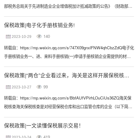
部税务总局关于先进制造业企业增值税加计抵减政策的公告》（财政部税
务总局公告〔2023〕43号）、《工业和信息化部办公厅关于2023年度享受
增值税加计抵减政策的先进制造业企业名单制定工作有关事项的通知》
保税政策|电子化手册核销业务!
（工信厅财函〔2023〕267号）9月份公布，对于制造型企业又是一项重磅
140
2023-10-29
福利，针对名单确定，解读如下：Q:先进制造业指什么？A:先进制造业企
转载自：https://mp.weixin.qq.com/s/747X09gnxlFNW4qhCbzZdQ电子化
业是指高新技术企...
手册核销业务一、进、来料手册核销(一)申请手册核销企业需提供的材
料。1.《加贸保税业务申请表》;2.《电子化手册核销情况说明》;3.《手册
进出口情况一览表》;4.《进口报关单明细表》;5.《出口报关单明细表》;6.
保税政策|“两仓”企业看过来，海关是这样开展保税核查的！
如有内销的，附《内销报关单明细表》、内销报关单、税单，来料手册有
99
2023-10-27
内销的需附外方授权书;7.如有销毁的，附《海关加工贸易货物销毁处置申
转载自：https://mp.weixin.qq.com/s/BbfAUfVPirhLOuCiUs36ZQ海关保
报表》、处...
税核查海关保税核查是对经营保税仓库和出口监管仓库的企业（以下简称
“两仓”企业）进行后续监管的主要方式。关于海关保税核查，“两仓”企业常
常会有诸如海关保税核查怎么查、企业要提供什么资料等疑问。本文将对
保税政策|一文读懂保税展示交易！
针对“两仓”企业关注的问题，对海关保税核查进行具体介绍。一、“两仓”企
419
2023-10-24