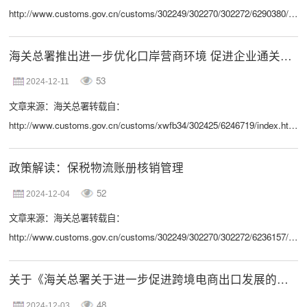
http://www.customs.gov.cn/customs/302249/302270/302272/6290380/inde
中国—马尔代夫自由贸易协定（以下简称中马自贸协定）将于2025年1月1
日起实施。这个协定的实施有什么意义，能带来哪些优惠，如何申请享受
海关总署推出进一步优化口岸营商环境 促进企业通关便利十六条措施
优惠……一起来看看下面的解读吧！ 一、中马自贸协定项下关税减让的主
53
2024-12-11
要商品是什么？按照中马自贸协定的项下关税减让安排，双方承诺的零关
文章来源：海关总署转载自：
税产品税目数和贸易额比例均超过95%，其中占...
http://www.customs.gov.cn/customs/xwfb34/302425/6246719/index.html1
月5日，海关总署举行媒体吹风会，海关总署综合业务司副司长林少滨介
绍《进一步优化口岸营商环境 促进企业通关便利十六条措施》相关情况。
政策解读：保税物流账册核销管理
海关总署综合业务司副司长林少滨：各位记者朋友，大家好！欢迎大家出
52
2024-12-04
席今天的吹风会，感谢大家一直以来对海关工作的关心和支持。下面，由
文章来源：海关总署转载自：
我向大家通报海关总署出台的《进一步优化口岸营商...
http://www.customs.gov.cn/customs/302249/302270/302272/6236157/inde
近日，海关总署发布了关于实施保税物流账册核销管理的公告。现就有关
问题解读如下： 【制定背景】近年来，全国保税物流业务快速发展，部分
关于《海关总署关于进一步促进跨境电商出口发展的公告》的政策解读
保税物流账册因料号多、商品进出频次高等原因，容易出现账货差异的情
48
2024-12-03