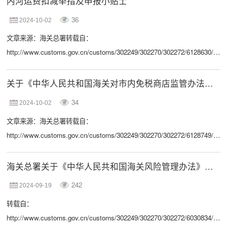
内河运费扣减举措及申报小贴士
日起施行。为使行政相对人和社会各界全面了解和准确把握本次规章修订
36
2024-10-02
的背景情况和重点内容，现就有关问题解读如下： 一、修订背景及目的
文章来源：海关总署转载自：
《中华人民共和国海关进出口货物征税管理办法...
http://www.customs.gov.cn/customs/302249/302270/302272/6128630/inde
为持续优化口岸营商环境，助企纾困降本增效，2023年5月，海关总署关
税司印发《内河运输及其相关费用不计入进口货物完税价格估价指引》
关于《中华人民共和国海关对市内免税商店监管办法》的政策解读
（以下简称《指引》），明确符合条件的内河运输及其相关费用不计入进
34
2024-10-02
口货物完税价格，在全国范围内推广内河运费扣减举措。为帮助广大企业
文章来源：海关总署转载自：
更好了解、享受海关惠企举措，特制作本期小贴士...
http://www.customs.gov.cn/customs/302249/302270/302272/6128749/inde
一、背景依据根据《财政部 商务部 文化和旅游部 海关总署 税务总局关于
完善市内免税店政策的通知》，为切实规范市内免税店经营管理工作，促
海关总署关于《中华人民共和国海关风险管理办法》的解读
进市内免税店健康有序发展，根据《中华人民共和国海关法》《市内免税
242
2024-09-19
店管理暂行办法》《中华人民共和国海关对免税商店及免税品监管办法》
转载自：
等相关法律法规的规定，制定《中华人民共...
http://www.customs.gov.cn/customs/302249/302270/302272/6030834/inde