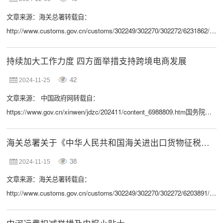
况。由于保税物流账册不实施核销管理，容易导致差异规模越积越大，且
文章来源：海关总署转载自：
难以追溯差异产生的具体时间，导致企业经营...
http://www.customs.gov.cn/customs/302249/302270/302272/6231862/inde
一、背景情况为全面贯彻落实党的二十届三中全会精神，贯彻中央经济工
作会议关于积极拓展跨境电商出口的部署，海关总署会同商务部联合出台
持续加大工作力度 四方面举措支持跨境电商发展
《商务部等9部门关于拓展跨境电商出口推进海外仓建设的意见》，提出
42
2024-11-25
了一系列优化跨境电商出口监管模式的政策措施。这些措施旨在进一步为
文章来源： 中国政府网转载自：
跨境电商出口企业创造更加便利、高效、安全的...
https://www.gov.cn/xinwen/jdzc/202411/content_6988809.htm国务院新
闻办公室于2024年11月22日（星期五）上午10时举行国务院政策例行吹风
会，请商务部国际贸易谈判代表兼副部长王受文、外交部领事司负责人童
海关总署关于《中华人民共和国海关进出口货物征税管理办法》的解读
学军、工业和信息化部运行监测协调局负责人何海林、中国人民银行国际
38
2024-11-15
司负责人刘晔、海关总署综合业务司负责人林少滨介绍促进外贸稳定增长
文章来源：海关总署转载自：
的有关政策措施，并答记者问。【21世纪经济报道记...
http://www.customs.gov.cn/customs/302249/302270/302272/6203891/inde
海关总署于2024年10月28日公布了《中华人民共和国海关进出口货物征税
管理办法》（海关总署令第272号，以下简称《办法》），自2024年12月1