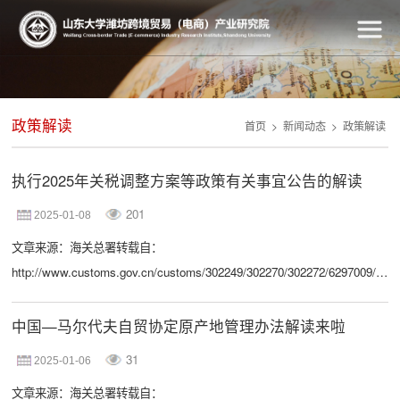
政策解读
首页
>
新闻动态
>
政策解读
执行2025年关税调整方案等政策有关事宜公告的解读
201
2025-01-08
文章来源：海关总署转载自：
http://www.customs.gov.cn/customs/302249/302270/302272/6297009/inde
经国务院批准，《2025年关税调整方案》（以下简称《方案》）自2025年
1月1日起实施。海关总署近期对外公布了执行事宜的公告，明确商品编号
中国—马尔代夫自贸协定原产地管理办法解读来啦
申报等有关事项。 一、进出口关税税率 （一）最惠国税率。在我对世界
31
2025-01-06
贸易组织承诺范围内，提高部分进口糖浆和含糖预混粉的最惠国税率。对
文章来源：海关总署转载自：
原产于科摩罗联盟的进口货物适用最惠国税率。...