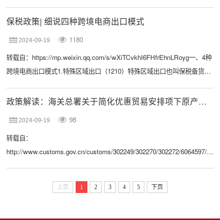
海关总署于2024年7月30日公布了《中华人民共和国海关风险管理办法》
（海关总署令第271号，以下简称《管理办法》），自2024年12月1日起施
保税政策| 细说四种跨境电商出口模式
行。为使行政相对人和社会各界全面了解和准确把握本次规章制定的背景
1180
2024-09-19
情况和重点内容，现就有关问题解读如下：一、制订背景及目的一是落实
转载自：https://mp.weixin.qq.com/s/wXiTCvkhI6FHfrEhnLRoyg一、4种
总体国家安全观，促进对外贸易便利化的重要举措。按照党的二十大...
跨境电商出口模式1.特殊区域出口（1210）特殊区域出口也叫保税备货出
口，依托综合保税区等海关特殊监管区域开展，跨境电商企业享受入区即
退税政策（保税区除外），提高了企业资金利用率，降低了物流成本。近
政策解读：海关总署关于简化优惠贸易安排项下原产货物进口享惠单证提交要求的公告
年来增长态势尤为明显。2.一般出口（9610）境外消费者下单付款后，企
98
2024-09-19
业将交易、收款、物流等电子信息实时上传到海关，海关审核该包裹的
转载自：
《申报清单》，...
http://www.customs.gov.cn/customs/302249/302270/302272/6064597/inde
为贯彻落实党的二十届三中全会精神，高质量实施RCEP等各项优惠贸易
安排，以制度型开放促进更高水平开放型经济发展，海关总署发布了《关
上页
1
2
3
4
5
下页
于简化优惠贸易安排项下原产货物进口享惠单证提交要求的公告》（海关
总署公告2024年110号，以下简称《公告》），进一步提升企业享惠便利