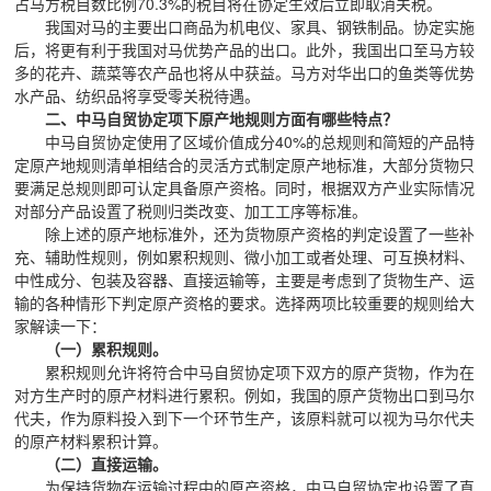
占马方税目数比例70.3%的税目将在协定生效后立即取消关税。
我国对马的主要出口商品为机电仪、家具、钢铁制品。协定实施
后，将更有利于我国对马优势产品的出口。此外，我国出口至马方较
多的花卉、蔬菜等农产品也将从中获益。马方对华出口的鱼类等优势
水产品、纺织品将享受零关税待遇。
二、中马自贸协定项下原产地规则方面有哪些特点？
中马自贸协定使用了区域价值成分40%的总规则和简短的产品特
定原产地规则清单相结合的灵活方式制定原产地标准，大部分货物只
要满足总规则即可认定具备原产资格。同时，根据双方产业实际情况
对部分产品设置了税则归类改变、加工工序等标准。
除上述的原产地标准外，还为货物原产资格的判定设置了一些补
充、辅助性规则，例如累积规则、微小加工或者处理、可互换材料、
中性成分、包装及容器、直接运输等，主要是考虑到了货物生产、运
输的各种情形下判定原产资格的要求。选择两项比较重要的规则给大
家解读一下：
（一）累积规则。
累积规则允许将符合中马自贸协定项下双方的原产货物，作为在
对方生产时的原产材料进行累积。例如，我国的原产货物出口到马尔
代夫，作为原料投入到下一个环节生产，该原料就可以视为马尔代夫
的原产材料累积计算。
（二）直接运输。
为保持货物在运输过程中的原产资格，中马自贸协定也设置了直