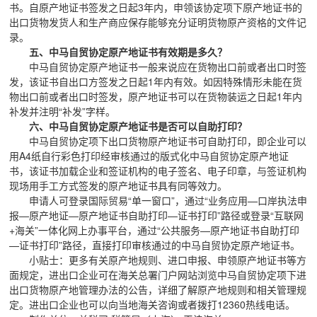
书。自原产地证书签发之日起3年内，申领该协定项下原产地证书的
出口货物发货人和生产商应保存能够充分证明货物原产资格的文件记
录。
五、中马自贸协定原产地证书有效期是多久？
中马自贸协定原产地证书一般来说应在货物出口前或者出口时签
发，该证书自出口方签发之日起1年内有效。如因特殊情形未能在货
物出口前或者出口时签发，原产地证书可以在货物装运之日起1年内
补发并注明“补发”字样。
六、中马自贸协定原产地证书是否可以自助打印？
中马自贸协定项下出口货物原产地证书可自助打印，即企业可以
用A4纸自行彩色打印经审核通过的版式化中马自贸协定原产地证
书，该证书加载企业和签证机构的电子签名、电子印章，与签证机构
现场用手工方式签发的原产地证书具有同等效力。
申请人可登录国际贸易“单一窗口”，通过“业务应用—口岸执法申
报—原产地证—原产地证书自助打印—证书打印”路径或登录“互联网
+海关”一体化网上办事平台，通过“公共服务—原产地证书自助打印
—证书打印”路径，直接打印审核通过的中马自贸协定原产地证书。
小贴士：更多有关原产地规则、进口申报、申领原产地证书等方
面规定，进出口企业可在海关总署门户网站浏览中马自贸协定项下进
出口货物原产地管理办法的公告，详细了解原产地规则和相关管理规
定。进出口企业也可以向当地海关咨询或者拨打12360热线电话。