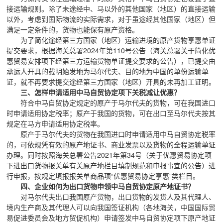
接运输规则。除了未途经中、马以外的其他国家（地区）的直接运输
以外，考虑到国际物流的实际需求，对于虽途经其他国家（地区）但
满足一定条件的，货物也能保有原产资格。
为了简化途经第三方国家（地区）运输进境的原产货物享惠单证
提交要求，根据海关总署2024年第110号公告（海关总署关于简化优
惠贸易安排项下经第三方运输货物单证提交要求的公告），已提交由
承运人开具的载明始发地为马尔代夫、目的地为中国的单份运输单
证，就不再要求提交途经第三方国家（地区）开具的未再加工证明。
三、怎样申请适用中马自贸协定项下关税减让优惠？
符合中马自贸协定规定的原产于马尔代夫的货物，可在我国进口
时申请适用协定税率；原产于我国的货物，可在出口至马尔代夫按其
规定在马方申请适用协定税率。
原产于马尔代夫的货物在我国进口时申请适用中马自贸协定税率
的，可依规凭有效的原产地证书、商业发票以及货物的全程运输单证
办理。同时按照海关总署公告2021年第34号（关于优惠贸易协定项
下进出口货物报关单有关原产地栏目填制规范和申报事宜的公告）进
行申报，按规定填报报关单商品项“优惠贸易协定享惠”类栏目。
四、企业如何为出口货物申领中马自贸协定原产地证书？
对马尔代夫出口我国原产货物，出口货物的发货人及其代理人、
境内生产商及其代理人可以向我国签证机构（各地海关，中国国际贸
易促进委员会及地方贸促机构）申请签发中马自贸协定项下原产地证