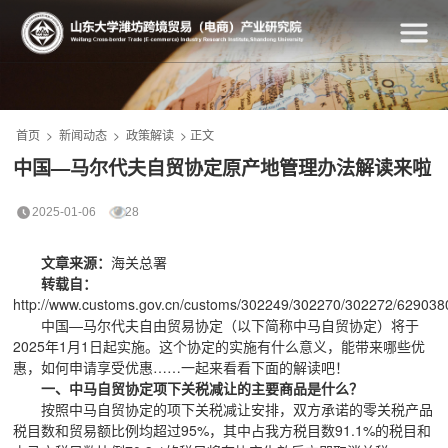
首页
>
新闻动态
>
政策解读
> 正文
中国—马尔代夫自贸协定原产地管理办法解读来啦
2025-01-06
28
文章来源：
海关总署
转载自：
http://www.customs.gov.cn/customs/302249/302270/302272/6290380
中国—马尔代夫自由贸易协定（以下简称中马自贸协定）将于
2025年1月1日起实施。这个协定的实施有什么意义，能带来哪些优
惠，如何申请享受优惠……一起来看看下面的解读吧！
一、中马自贸协定项下关税减让的主要商品是什么？
按照中马自贸协定的项下关税减让安排，双方承诺的零关税产品
税目数和贸易额比例均超过95%，其中占我方税目数91.1%的税目和