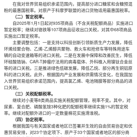
在我对世界贸易组织承诺范围内，提高部分进口糖浆和含糖预混
粉的最惠国税率。对原产于科摩罗联盟的进口货物适用最惠国税率。
（二）暂定税率。
自2025年1月1日起对935项商品（不含关税配额商品）实施进口
暂定税率；继续对铬铁等107项商品征收出口关税，对其中68项商品
实施出口暂定税率。
主要调整包括：一是支持以科技创新引领新质生产力发展，降低
环烯烃聚合物、乙烯-乙烯醇共聚物、救火车和抢修车等特殊用途车
辆的自动变速箱等的进口关税。二是在发展中保障和改善民生，降低
环硅酸锆钠、CAR-T肿瘤疗法用的病毒载体、外科植入用镍钛合金丝
等的进口关税。三是推进绿色低碳发展，降低乙烷、部分再生铜铝原
料的进口关税。此外，根据国内产业发展和供需情况变化，在我国加
入世界贸易组织承诺范围内，提高氯乙烯、电池隔膜等部分商品的进
口关税。
（三）关税配额税率。
继续对小麦等8类商品实施关税配额管理，税率不变。其中，对
尿素、复合肥、磷酸氢铵3种化肥的配额税率继续实施1%的暂定税
率。继续对配额外进口的一定数量棉花实施滑准税。
（四）协定税率。
根据我国与有关国家或者地区已签署并生效的自由贸易协定和优
惠贸易安排，对23个协定项下、原产于33个国家或者地区的部分商