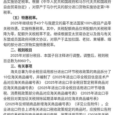
品实施协定税率。根据《中华人民共和国政府和马尔代夫共和国政府
自由贸易协定》，对原产于马尔代夫的部分进口货物实施协定第1年
税率。
（五）特惠税率。
2025年继续给予43个与我建交的最不发达国家100%税目产品零
关税待遇，实施特惠税率。其中，关税配额商品仅将配额内关税税率
降为零，配额外关税税率不变。继续根据亚太贸易协定以及我与有关
东盟成员国政府间换文协议，对原产于孟加拉国、老挝、柬埔寨、缅
甸的部分进口货物实施特惠税率。
二、税则税目
2025年对部分税目、本国子目注释进行调整。调整后，税则税
目总数为8960个。
三、有关事项
海关总署为非全税目适用部分进出口环节税收政策的商品拆分了
10位海关商品编号，并编制了《2025年进出口非全税目信息技术产
品对应海关商品编号表》《2025年进出口非全税目暂定税率商品对
应海关商品编号表》《2025年进出口非全税目适用进口环节增值
税、消费税政策部分商品对应海关商品编号表》《2025年进出口非
全税目对美加征关税排除延期清单商品对应海关商品编号表》
《2025年反倾销商品新增海关商品编号表》（详见公告附件）。企
业进出口符合上述有关进出口税收政策规定的商品时，应按照公告附
件相应表格所列商品编号进行申报，政策适用范围以《2025年关税