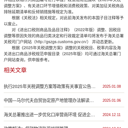
调整方案》、有关进口环节增值税和消费税政策、对美加征关税商品
排除延期清单和反倾销措施等规定为准。
根据《关税法》相关规定，对此前海关发布的本国子目注释等予
以废止。
对《进出口税则商品及品目注释》（2022年版）调整、因税目
调整等原因失效的商品归类决定和行政裁定清单均将发布于海关总署
关税司门户网站（http://gszgs.customs.gov.cn/） 并动态更新。
根据《2025年关税调整方案》调整的关税税目、税率内容及海
关进出口商品涉税规范申报目录（2025年版）均可通过海关总署门
户网站查询，供申报参考。
相关文章
执行2025年关税调整方案等政策有关事宜公告的
2025.01.08
解读
中国—马尔代夫自贸协定原产地管理办法解读来
2025.01.06
啦
海关总署推出进一步优化口岸营商环境 促进企业
2024.12.11
通关便利十六条措施